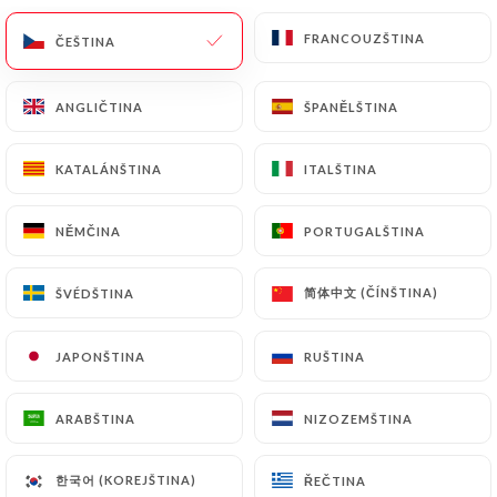
FRANCOUZŠTINA
FRANCOUZŠTINA
ČEŠTINA
ČEŠTINA
Thai Viet
ANGLIČTINA
ANGLIČTINA
ŠPANĚLŠTINA
ŠPANĚLŠTINA
Gourmet
KATALÁNŠTINA
KATALÁNŠTINA
ITALŠTINA
ITALŠTINA
NĚMČINA
NĚMČINA
PORTUGALŠTINA
PORTUGALŠTINA
162 RECENZE
RESTAURANT THAÏLANDAIS ET VIETNAMIEN
简体中文 (ČÍNŠTINA)
简体中文 (ČÍNŠTINA)
ŠVÉDŠTINA
ŠVÉDŠTINA
40 Rue De Tolbiac
75013 Paris France
JAPONŠTINA
JAPONŠTINA
RUŠTINA
RUŠTINA
ARABŠTINA
ARABŠTINA
NIZOZEMŠTINA
NIZOZEMŠTINA
Kdo jsme?
한국어 (KOREJŠTINA)
한국어 (KOREJŠTINA)
ŘEČTINA
ŘEČTINA