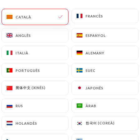
CA
MENÚ
FRANCÈS
FRANCÈS
CATALÀ
CATALÀ
ANGLÈS
ANGLÈS
ESPANYOL
ESPANYOL
ITALIÀ
ITALIÀ
ALEMANY
ALEMANY
/
INICI
CONTACTAR
Contactar
PORTUGUÈS
PORTUGUÈS
SUEC
SUEC
简体中文 (XINÈS)
简体中文 (XINÈS)
JAPONÈS
JAPONÈS
RUS
RUS
ÀRAB
ÀRAB
한국어 (COREÀ)
한국어 (COREÀ)
HOLANDÈS
HOLANDÈS
Thai Viet Gourmet