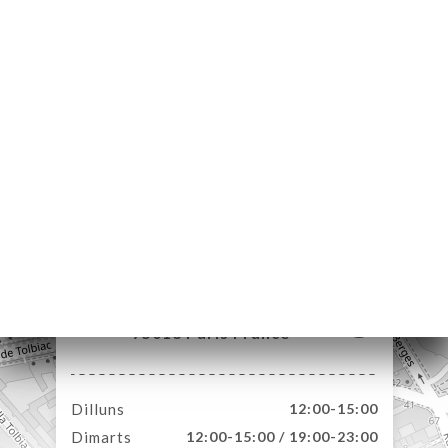
ICI
RVAR
A
NDA
ERIA
ENYES
RTA
ACTAR
40 Rue de Tolbiac
75013 Paris France
Dilluns
12:00-15:00
Dimarts
12:00-15:00 / 19:00-23:00