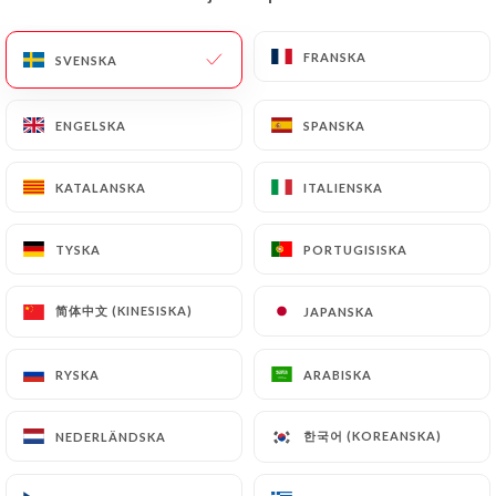
SV
MENY
FRANSKA
FRANSKA
SVENSKA
SVENSKA
ENGELSKA
ENGELSKA
SPANSKA
SPANSKA
KATALANSKA
KATALANSKA
ITALIENSKA
ITALIENSKA
/
HEM
KONTAKT
Kontakt
TYSKA
TYSKA
PORTUGISISKA
PORTUGISISKA
简体中文 (KINESISKA)
简体中文 (KINESISKA)
JAPANSKA
JAPANSKA
RYSKA
RYSKA
ARABISKA
ARABISKA
한국어 (KOREANSKA)
한국어 (KOREANSKA)
NEDERLÄNDSKA
NEDERLÄNDSKA
Thai Viet Gourmet