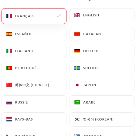
ENGLISH
ENGLISH
FRANÇAIS
FRANÇAIS
Thai Viet
ESPAÑOL
ESPAÑOL
CATALAN
CATALAN
Gourmet
ITALIANO
ITALIANO
DEUTSH
DEUTSH
162 AVIS
PORTUGUÊS
PORTUGUÊS
SUÉDOIS
SUÉDOIS
RESTAURANT THAÏLANDAIS ET VIETNAMIEN
简体中文 (CHINESE)
简体中文 (CHINESE)
JAPON
JAPON
40 Rue De Tolbiac
75013 Paris France
RUSSIE
RUSSIE
ARABE
ARABE
한국어 (KOREAN)
한국어 (KOREAN)
PAYS-BAS
PAYS-BAS
Qui sommes nous?