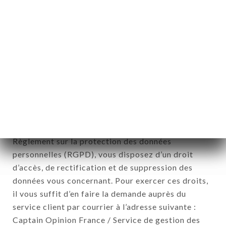
12. Utilisation des données dans le
cadre de l'inscription à la newsletter.
Données récoltées aux fins d’envoi d’offres
commerciales relatives à l’enseigne THAI VIET
GOURMET. Les données récoltées pourront être
traitées par l’ensemble des filiales et sous filiales
de la société.
Conformément à la loi Informatique et Liberté du 6
Janvier 1978 et modifiée en 2004 ainsi qu’au
Règlement sur la protection des données
personnelles (RGPD), vous disposez d’un droit
d’accès, de rectification et de suppression des
données vous concernant. Pour exercer ces droits,
il vous suffit d’en faire la demande auprès du
service client par courrier à l’adresse suivante :
Captain Opinion France / Service de gestion des