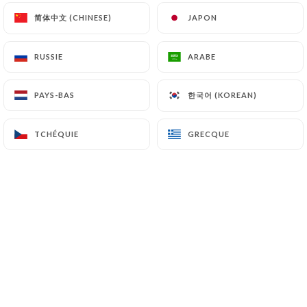
héberger ou transférer les Informations collectées
简体中文 (CHINESE)
简体中文 (CHINESE)
JAPON
JAPON
sur ses Clients vers un pays situé en dehors de
l’Union européenne ou reconnu comme « non
RUSSIE
RUSSIE
ARABE
ARABE
adéquat » par la Commission européenne sans en
informer préalablement le client. Pour autant,
한국어 (KOREAN)
한국어 (KOREAN)
PAYS-BAS
PAYS-BAS
https://thai-viet-gourmet.fr
reste libre du choix
de ses sous-traitants techniques et commerciaux à
la condition qu’il présentent les garanties
TCHÉQUIE
TCHÉQUIE
GRECQUE
GRECQUE
suffisantes au regard des exigences du Règlement
Général sur la Protection des Données (RGPD : n°
2016-679).
https://thai-viet-gourmet.fr
s’engage à prendre
toutes les précautions nécessaires afin de
préserver la sécurité des Informations et
notamment qu’elles ne soient pas communiquées à
des personnes non autorisées. Cependant, si un