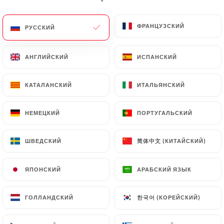
ФРАНЦУЗСКИЙ
ФРАНЦУЗСКИЙ
РУССКИЙ
РУССКИЙ
Thai Viet
АНГЛИЙСКИЙ
АНГЛИЙСКИЙ
ИСПАНСКИЙ
ИСПАНСКИЙ
Gourmet
КАТАЛАНСКИЙ
КАТАЛАНСКИЙ
ИТАЛЬЯНСКИЙ
ИТАЛЬЯНСКИЙ
162 МНЕНИЙ
НЕМЕЦКИЙ
НЕМЕЦКИЙ
ПОРТУГАЛЬСКИЙ
ПОРТУГАЛЬСКИЙ
RESTAURANT THAÏLANDAIS ET VIETNAMIEN
简体中文 (КИТАЙСКИЙ)
简体中文 (КИТАЙСКИЙ)
ШВЕДСКИЙ
ШВЕДСКИЙ
40 Rue De Tolbiac
75013 Paris France
ЯПОНСКИЙ
ЯПОНСКИЙ
АРАБСКИЙ ЯЗЫК
АРАБСКИЙ ЯЗЫК
한국어 (КОРЕЙСКИЙ)
한국어 (КОРЕЙСКИЙ)
ГОЛЛАНДСКИЙ
ГОЛЛАНДСКИЙ
Кто мы?