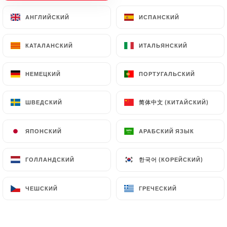
АНГЛИЙСКИЙ
АНГЛИЙСКИЙ
ИСПАНСКИЙ
ИСПАНСКИЙ
RU
МЕНЮ
КАТАЛАНСКИЙ
КАТАЛАНСКИЙ
ИТАЛЬЯНСКИЙ
ИТАЛЬЯНСКИЙ
НЕМЕЦКИЙ
НЕМЕЦКИЙ
ПОРТУГАЛЬСКИЙ
ПОРТУГАЛЬСКИЙ
/
ГЛАВНАЯ СТРАНИЦА
ГАЛЕРЕЯ
简体中文 (КИТАЙСКИЙ)
简体中文 (КИТАЙСКИЙ)
ШВЕДСКИЙ
ШВЕДСКИЙ
Галерея
ЯПОНСКИЙ
ЯПОНСКИЙ
АРАБСКИЙ ЯЗЫК
АРАБСКИЙ ЯЗЫК
한국어 (КОРЕЙСКИЙ)
한국어 (КОРЕЙСКИЙ)
ГОЛЛАНДСКИЙ
ГОЛЛАНДСКИЙ
ЧЕШСКИЙ
ЧЕШСКИЙ
ГРЕЧЕСКИЙ
ГРЕЧЕСКИЙ