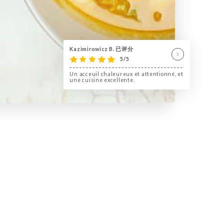
Kazimirowicz B. 已评分
5/5
Un acceuil chaleureux et attentionné, et
une cuisine excellente.