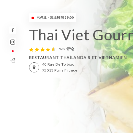
已停业 - 营业时间 19:00
Thai Viet Gour
162 评论
RESTAURANT THAÏLANDAIS ET VIETNAMIEN
40 Rue De Tolbiac
75013 Paris France