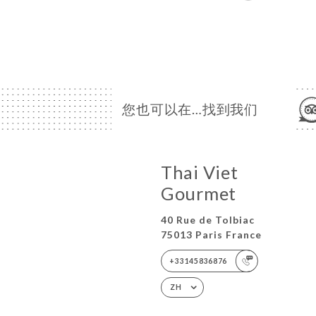
您也可以在…找到我们
Thai Viet
Gourmet
40 Rue de Tolbiac
75013 Paris France
+33145836876
ZH