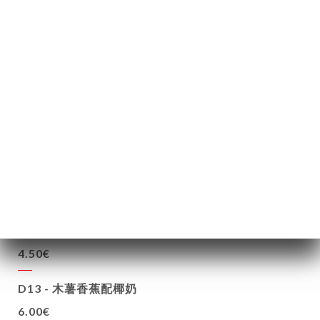
油
9.00€
D10 - 冰淇淋，可选3球口味（1球3欧元）
椰子、芒果、香草、巧克力、开心果、咖啡、柠檬、
草莓
8.00€
D11 - 椰子珍珠
6.50€
D12 - 牛轧糖或姜味
4.50€
D13 - 木薯香蕉配椰奶
6.00€