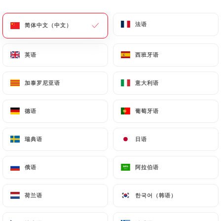
M13 - 烤鲷鱼片
法语
法语
简体中文（中文）
简体中文（中文）
罗望子酱或辣酱
18.50€
英语
英语
西班牙语
西班牙语
M14 - 糖醋虾
加泰罗尼亚语
加泰罗尼亚语
意大利语
意大利语
12.50€
德语
德语
葡萄牙语
葡萄牙语
M15 - 烤虾配罗望子酱
16.00€
瑞典语
瑞典语
日语
日语
M16 - 红咖喱椰奶虾
俄语
俄语
阿拉伯语
阿拉伯语
13.50€
M17 - 烤虾鱿鱼串
荷兰语
荷兰语
한국어（韩语）
한국어（韩语）
17.00€