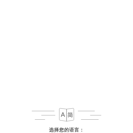
M8a - 椒盐猪肋排
12.50€
M9 - 泰式炒河粉
泰式虾仁炒河粉
14.00€
M10 - 椒盐虾
12.50€
M11 - 罗勒炒虾
12.50€
M12 - Ho mok pla
香蕉叶包裹的蒸鱼
15.00€
选择您的语言：
选择您的语言：