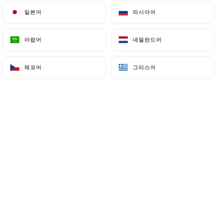
일본어
일본어
러시아어
러시아어
kazimirowicz B. 평가
아랍어
아랍어
네덜란드어
네덜란드어
K
5/5
Un acceuil chaleureux et attentionné, et
체코어
체코어
그리스어
그리스어
une cuisine excellente.
06/07/2026
•
06:19
Julia D. 평가
J
5/5
J’adore la saveur des plats…..excellant
restaurant de quartier et c’est climatisé!!!
26/06/2026
•
04:32
Franck D. 평가
F
5/5