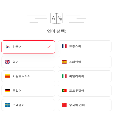
메뉴
KO
언어 선택:
언어 선택:
/
홈
리뷰
프랑스어
프랑스어
한국어
한국어
리뷰
영어
영어
스페인어
스페인어
카탈로니아어
카탈로니아어
이탈리아어
이탈리아어
162 Uniiti 리뷰
독일어
독일어
포르투갈어
포르투갈어
4.8 / 5
스웨덴어
스웨덴어
중국어 간체
중국어 간체
100% 실제 검증된 리뷰입니다.