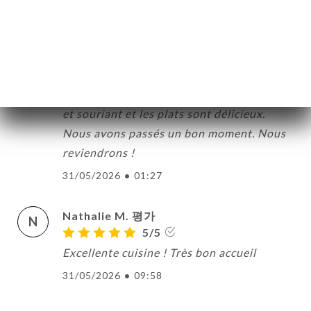
31/05/2026
•
08:31
Chantal C. 평가
C
5/5
Très bon accueil. Le personnel est aimable
et souriant et les plats sont délicieux.
Nous avons passés un bon moment. Nous
reviendrons !
31/05/2026
•
01:27
Nathalie M. 평가
N
5/5
Excellente cuisine ! Très bon accueil
31/05/2026
•
09:58