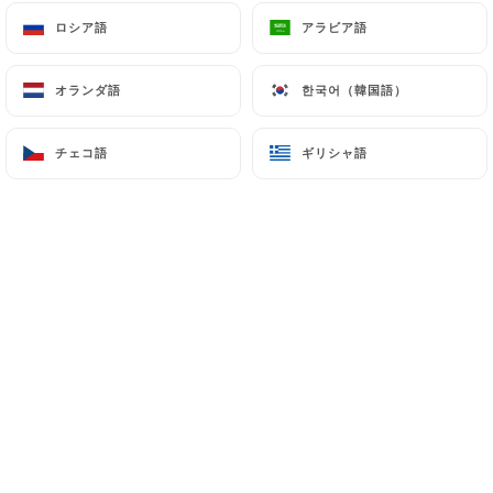
ロシア語
ロシア語
アラビア語
アラビア語
kazimirowicz B.の評価
オランダ語
オランダ語
한국어（韓国語）
한국어（韓国語）
K
5/5
Un acceuil chaleureux et attentionné, et
チェコ語
チェコ語
ギリシャ語
ギリシャ語
une cuisine excellente.
06/07/2026
•
06:19
Julia D.の評価
J
5/5
J’adore la saveur des plats…..excellant
restaurant de quartier et c’est climatisé!!!
26/06/2026
•
04:32
Franck D.の評価
F
5/5