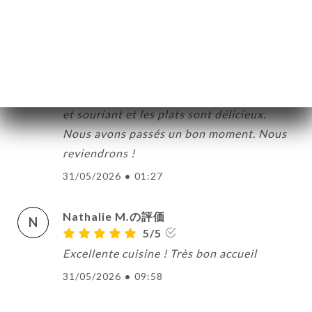
31/05/2026
•
08:31
Chantal C.の評価
C
5/5
Très bon accueil. Le personnel est aimable
et souriant et les plats sont délicieux.
Nous avons passés un bon moment. Nous
reviendrons !
31/05/2026
•
01:27
Nathalie M.の評価
N
5/5
Excellente cuisine ! Très bon accueil
31/05/2026
•
09:58