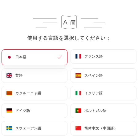
メニュー
JA
使用する言語を選択してください：
使用する言語を選択してください：
/
ホーム
レビュー
フランス語
フランス語
日本語
日本語
レビュー
英語
英語
スペイン語
スペイン語
カタルーニャ語
カタルーニャ語
イタリア語
イタリア語
162 Uniitiのレビュー
ドイツ語
ドイツ語
ポルトガル語
ポルトガル語
4.8 / 5
スウェーデン語
スウェーデン語
简体中文（中国語）
简体中文（中国語）
100%リアル、検証済みレビュー。