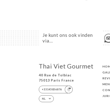
Je kunt ons ook vinden
via…
Thai Viet Gourmet
HO
GAL
40 Rue de Tolbiac
REV
75013 Paris France
MEN
+33145836876
CON
JUR
NL