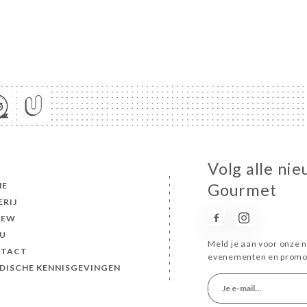
Volg alle nie
ME
Gourmet
ERIJ
IEW
U
Meld je aan voor onze n
TACT
evenementen en promot
IDISCHE KENNISGEVINGEN