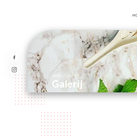
H
/
HOME
GALERIJ
Galerij