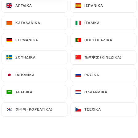
ΑΓΓΛΙΚΆ
ΑΓΓΛΙΚΆ
ΙΣΠΑΝΙΚΆ
ΙΣΠΑΝΙΚΆ
EL
ΜΕΝΟΎ
ΚΑΤΑΛΑΝΙΚΆ
ΚΑΤΑΛΑΝΙΚΆ
ΙΤΑΛΙΚΆ
ΙΤΑΛΙΚΆ
ΓΕΡΜΑΝΙΚΆ
ΓΕΡΜΑΝΙΚΆ
ΠΟΡΤΟΓΑΛΙΚΆ
ΠΟΡΤΟΓΑΛΙΚΆ
/
ΑΡΧΙΚΉ
ΦΩΤΟΓΡΑΦΊΕΣ
简体中文 (ΚΙΝΈΖΙΚΑ)
简体中文 (ΚΙΝΈΖΙΚΑ)
ΣΟΥΗΔΙΚΆ
ΣΟΥΗΔΙΚΆ
Φωτογραφίες
ΙΑΠΩΝΙΚΆ
ΙΑΠΩΝΙΚΆ
ΡΩΣΙΚΆ
ΡΩΣΙΚΆ
ΑΡΑΒΙΚΆ
ΑΡΑΒΙΚΆ
ΟΛΛΑΝΔΙΚΆ
ΟΛΛΑΝΔΙΚΆ
한국어 (ΚΟΡΕΆΤΙΚΑ)
한국어 (ΚΟΡΕΆΤΙΚΑ)
ΤΣΈΧΙΚΑ
ΤΣΈΧΙΚΑ