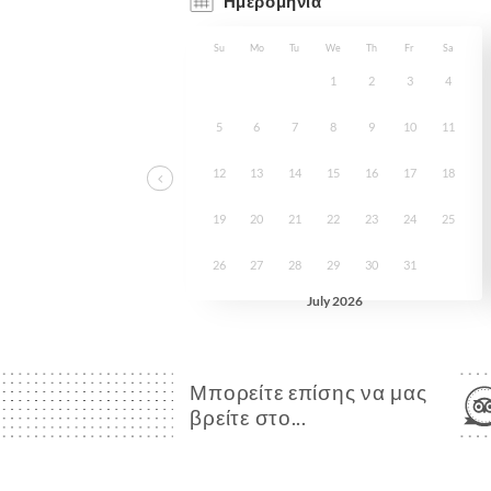
Μπορείτε επίσης να μας
βρείτε στο...